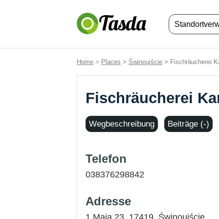
Standortver
Home
>
Places
>
Świnoujście
> Fischräucherei K
Fischräucherei K
Wegbeschreibung
Beiträge (-)
Telefon
038376298842
Adresse
1 Maja 23, 17419,
Świnoujście