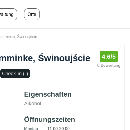
waltung
Orte
amminke, Świnoujście
amminke, Świnoujście
4.6
/5
6 Bewertung
Check-in (-)
Eigenschaften
Alkohol
Öffnungszeiten
Montag:
11:00-20:00