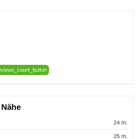
eviews_count_button
r Nähe
24 m.
25 m.