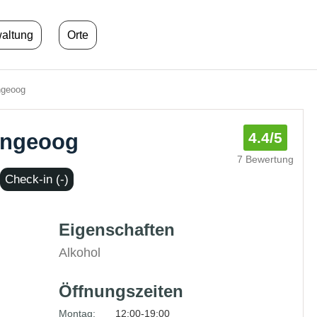
waltung
Orte
ngeoog
angeoog
4.4
/5
7 Bewertung
Check-in (-)
Eigenschaften
g
Alkohol
Öffnungszeiten
Montag:
12:00-19:00