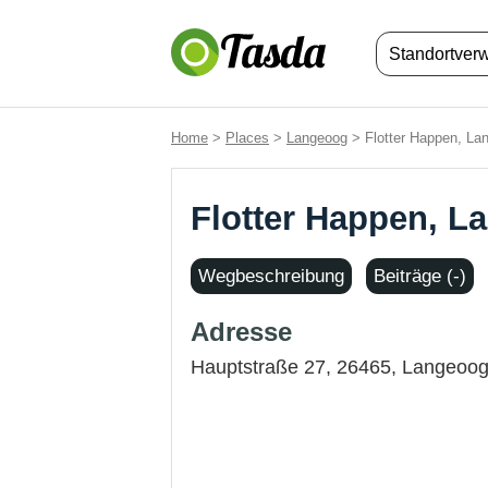
Standortver
Home
>
Places
>
Langeoog
> Flotter Happen, La
Flotter Happen, L
Wegbeschreibung
Beiträge (-)
Adresse
Hauptstraße 27, 26465,
Langeoo