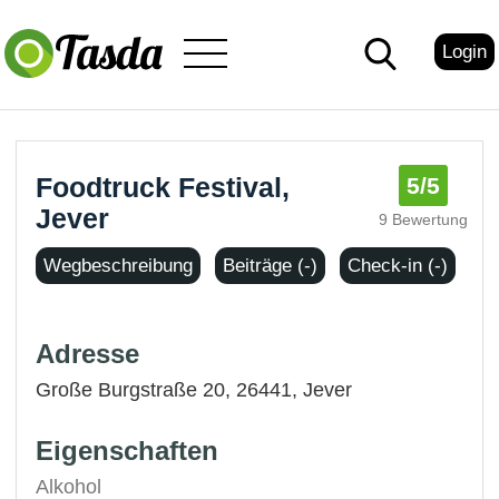
Login
Foodtruck Festival,
5
/5
Jever
9 Bewertung
Wegbeschreibung
Beiträge (-)
Check-in (-)
Adresse
Große Burgstraße 20, 26441,
Jever
Eigenschaften
Alkohol