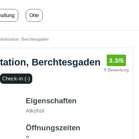
waltung
Orte
ttelstation, Berchtesgaden
station, Berchtesgaden
3.3
/5
9 Bewertung
Check-in (-)
Eigenschaften
Alkohol
Öffnungszeiten
?