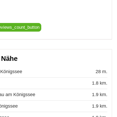
eviews_count_button
r Nähe
 Königssee
28 m.
1.8 km.
nau am Königssee
1.9 km.
önigssee
1.9 km.