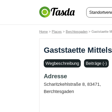
Standortver
Home
>
Places
>
Berchtesgaden
> Gaststaette Mi
Gaststaette Mittel
Wegbeschreibung
Beiträge (-)
Adresse
Scharitzkehlstraße 8, 83471,
Berchtesgaden