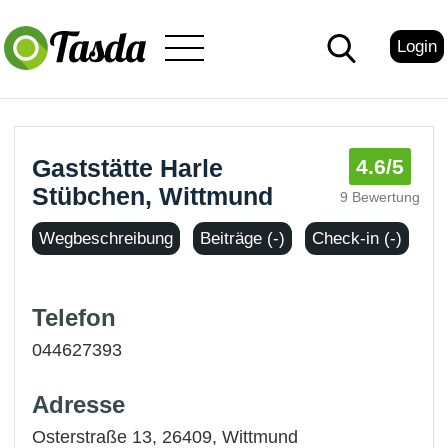
Login
Gaststätte Harle
4.6
/5
Stübchen, Wittmund
9 Bewertung
Wegbeschreibung
Beiträge (-)
Check-in (-)
Telefon
044627393
Adresse
Osterstraße 13, 26409,
Wittmund