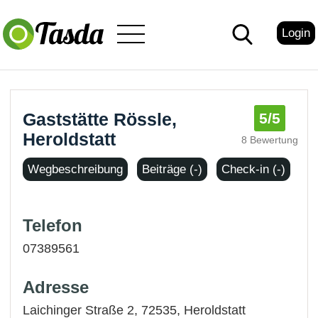
Login
Gaststätte Rössle,
5
/5
Heroldstatt
8 Bewertung
Wegbeschreibung
Beiträge (-)
Check-in (-)
Telefon
07389561
Adresse
Laichinger Straße 2, 72535,
Heroldstatt