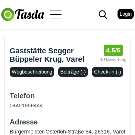
Login
Gaststätte Segger
4.5
/5
Büppeler Krug, Varel
10 Bewertung
Wegbeschreibung
Beiträge (-)
Check-in (-)
Telefon
04451959444
Adresse
Bürgermeister-Osterloh-Straße 54, 26316,
Varel