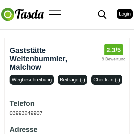
Login
Gaststätte
2.3
/5
Weltenbummler,
8 Bewertung
Malchow
Wegbeschreibung
Beiträge (-)
Check-in (-)
Telefon
03993249907
Adresse