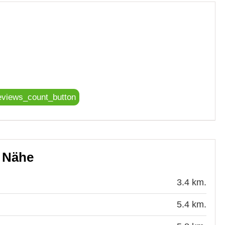
eviews_count_button
r Nähe
3.4 km.
5.4 km.