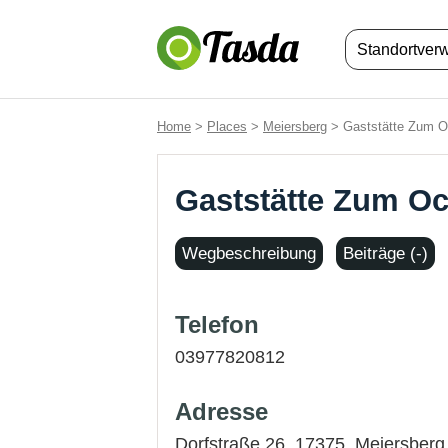
Standortver
Home
>
Places
>
Meiersberg
> Gaststätte Zum O
Gaststätte Zum Oc
Wegbeschreibung
Beiträge (-)
Telefon
03977820812
Adresse
Dorfstraße 26, 17375,
Meiersberg