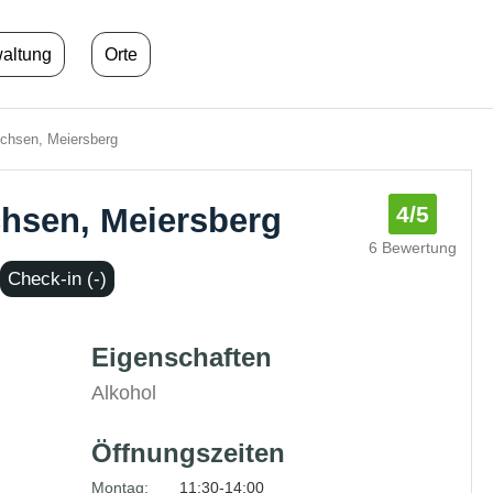
waltung
Orte
chsen, Meiersberg
hsen, Meiersberg
4
/5
6 Bewertung
Check-in (-)
Eigenschaften
Alkohol
Öffnungszeiten
Montag:
11:30-14:00