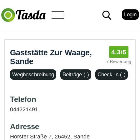
Login
Gaststätte Zur Waage,
4.3
/5
Sande
7 Bewertung
Wegbeschreibung
Beiträge (-)
Check-in (-)
Telefon
044221491
Adresse
Horster Straße 7, 26452,
Sande