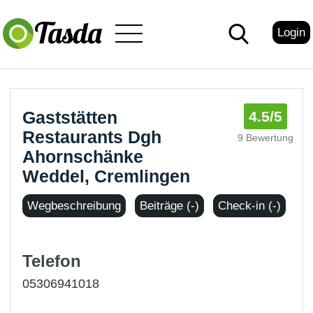
Login
Gaststätten
4.5
/5
Restaurants Dgh
9 Bewertung
Ahornschänke
Weddel, Cremlingen
Wegbeschreibung
Beiträge (-)
Check-in (-)
Telefon
05306941018