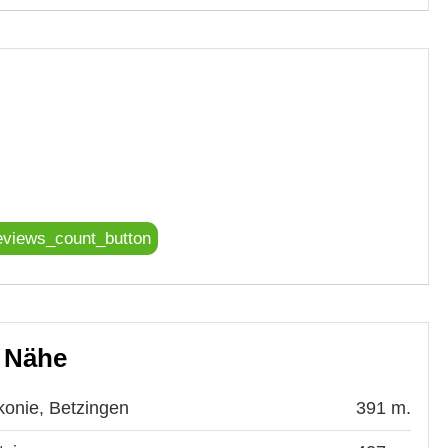
eviews_count_button
r Nähe
konie, Betzingen
391 m.