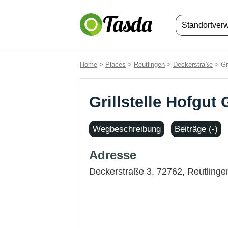
Standortver
Home
>
Places
>
Reutlingen
>
Deckerstraße
> Gri
Grillstelle Hofgut
Wegbeschreibung
Beiträge (-)
Adresse
Deckerstraße 3, 72762,
Reutlinge