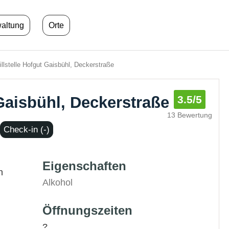
waltung
Orte
llstelle Hofgut Gaisbühl, Deckerstraße
 Gaisbühl, Deckerstraße
3.5
/5
13 Bewertung
Check-in (-)
Eigenschaften
n
Alkohol
Öffnungszeiten
?