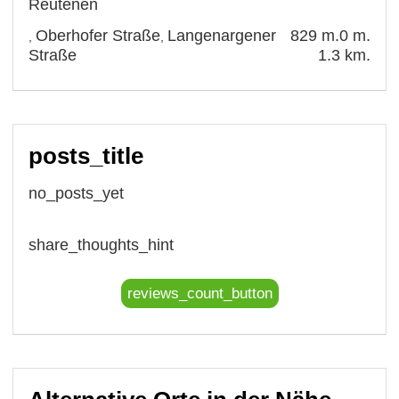
Reutenen
Oberhofer Straße
Langenargener
829 m.
0 m.
,
,
Straße
1.3 km.
posts_title
no_posts_yet
share_thoughts_hint
reviews_count_button