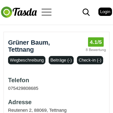
Login
Grüner Baum,
4.1
/5
Tettnang
8 Bewertung
Wegbeschreibung
Beiträge (-)
Check-in (-)
Telefon
075429808685
Adresse
Reutenen 2, 88069,
Tettnang