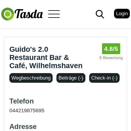
Login
Guido's 2.0
4.8
/5
Restaurant Bar &
8 Bewertung
Café, Wilhelmshaven
Wegbeschreibung
Beiträge (-)
Check-in (-)
Telefon
044219875695
Adresse