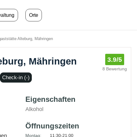
waltung
Orte
aststätte Alteburg, Mähringen
teburg, Mähringen
3.9
/5
8 Bewertung
Check-in (-)
Eigenschaften
Alkohol
Öffnungszeiten
gen
Montag:
11:30-21:00