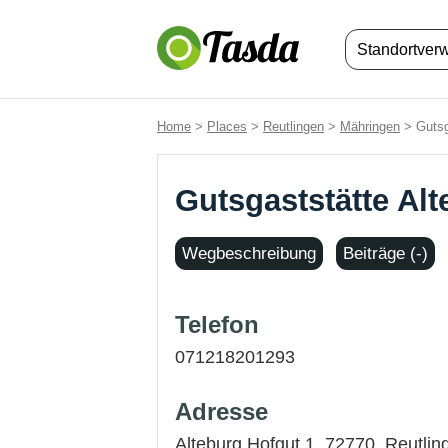
Standortver
Home
>
Places
>
Reutlingen
>
Mähringen
> Gutsg
Gutsgaststätte Al
Wegbeschreibung
Beiträge (-)
Telefon
071218201293
Adresse
Alteburg Hofgut 1, 72770,
Reutlin