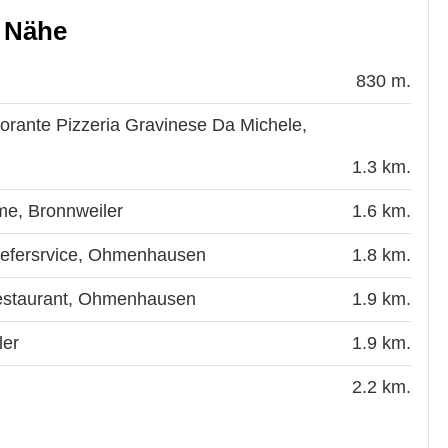
r Nähe
830 m.
ante Pizzeria Gravinese Da Michele,
1.3 km.
e, Bronnweiler
1.6 km.
iefersrvice, Ohmenhausen
1.8 km.
estaurant, Ohmenhausen
1.9 km.
ler
1.9 km.
2.2 km.