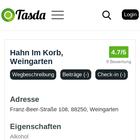
Login
Hahn Im Korb,
4.7
/5
Weingarten
9 Bewertung
Wegbeschreibung
Beiträge (-)
Check-in (-)
Adresse
Franz-Beer-Straße 108, 88250,
Weingarten
Eigenschaften
Alkohol