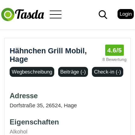
Login
Hähnchen Grill Mobil,
4.6
/5
Hage
8 Bewertung
Wegbeschreibung
Beiträge (-)
Check-in (-)
Adresse
Dorfstraße 35, 26524,
Hage
Eigenschaften
Alkohol