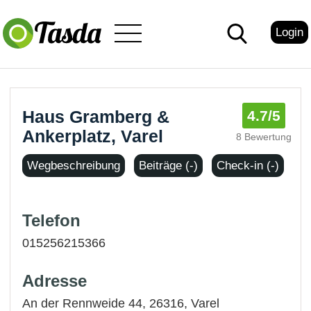
Login
Haus Gramberg &
4.7
/5
Ankerplatz, Varel
8 Bewertung
Wegbeschreibung
Beiträge (-)
Check-in (-)
Telefon
015256215366
Adresse
An der Rennweide 44, 26316,
Varel