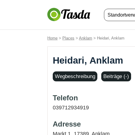
Standortver
Home
>
Places
>
Anklam
> Heidari, Anklam
Heidari, Anklam
Wegbeschreibung
Beiträge (-)
Telefon
039712934919
Adresse
Markt 1, 17389,
Anklam