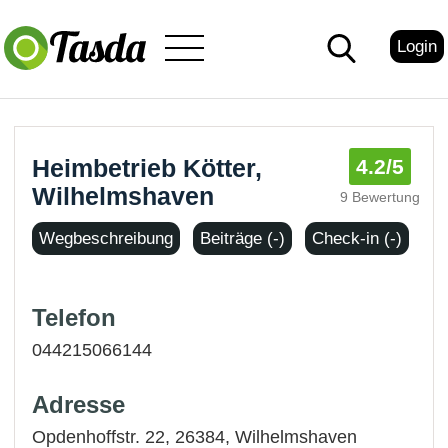
Login
Heimbetrieb Kötter,
4.2
/5
Wilhelmshaven
9 Bewertung
Wegbeschreibung
Beiträge (-)
Check-in (-)
Telefon
044215066144
Adresse
Opdenhoffstr. 22, 26384,
Wilhelmshaven