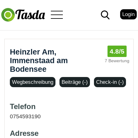
Login
Heinzler Am,
4.8
/5
Immenstaad am
7 Bewertung
Bodensee
Wegbeschreibung
Beiträge (-)
Check-in (-)
Telefon
0754593190
Adresse