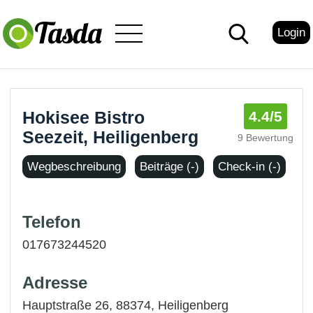
Login
Hokisee Bistro
4.4
/5
Seezeit, Heiligenberg
9 Bewertung
Wegbeschreibung
Beiträge (-)
Check-in (-)
Telefon
017673244520
Adresse
Hauptstraße 26, 88374,
Heiligenberg