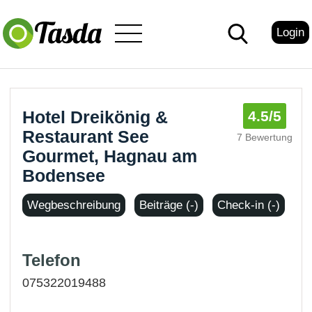
Login
Hotel Dreikönig &
4.5
/5
Restaurant See
7 Bewertung
Gourmet, Hagnau am
Bodensee
Wegbeschreibung
Beiträge (-)
Check-in (-)
Telefon
075322019488