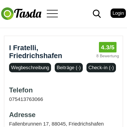
Login
I Fratelli,
4.3
/5
Friedrichshafen
8 Bewertung
Wegbeschreibung
Beiträge (-)
Check-in (-)
Telefon
075413763066
Adresse
Fallenbrunnen 17, 88045,
Friedrichshafen