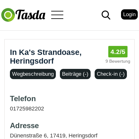
Login
In Ka's Strandoase,
4.2
/5
Heringsdorf
9 Bewertung
Wegbeschreibung
Beiträge (-)
Check-in (-)
Telefon
01725982202
Adresse
Dünenstraße 6, 17419,
Heringsdorf