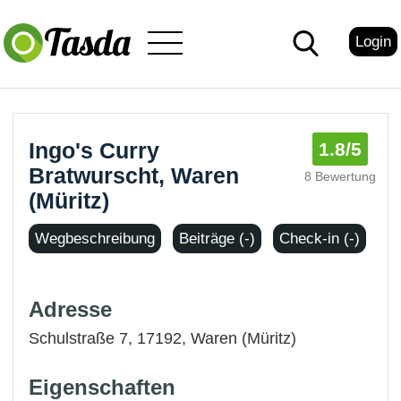
Login
Ingo's Curry
1.8
/5
Bratwurscht, Waren
8 Bewertung
(Müritz)
Wegbeschreibung
Beiträge (-)
Check-in (-)
Adresse
Schulstraße 7, 17192,
Waren (Müritz)
Eigenschaften