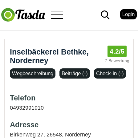
Login
Inselbäckerei Bethke,
4.2
/5
Norderney
7 Bewertung
Wegbeschreibung
Beiträge (-)
Check-in (-)
Telefon
04932991910
Adresse
Birkenweg 27, 26548,
Norderney