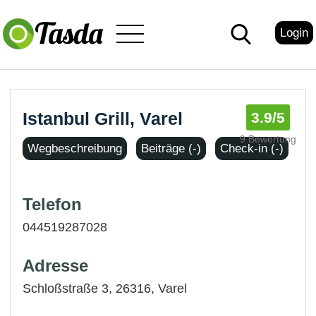
Login
Istanbul Grill, Varel
3.9
/5
9 Bewertung
Wegbeschreibung
Beiträge (-)
Check-in (-)
Telefon
044519287028
Adresse
Schloßstraße 3, 26316,
Varel