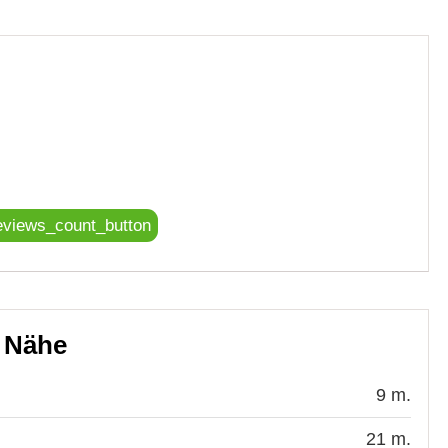
eviews_count_button
r Nähe
9 m.
21 m.