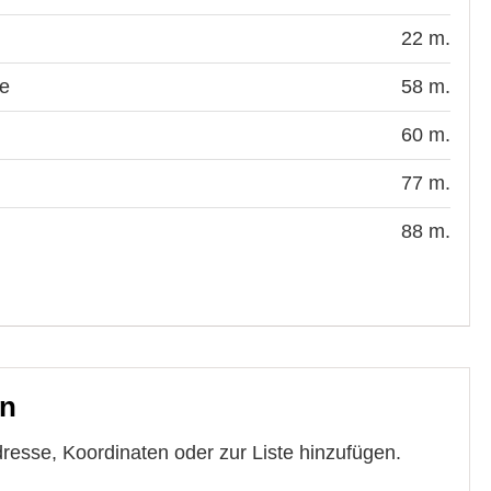
22 m.
e
58 m.
60 m.
77 m.
88 m.
en
resse, Koordinaten oder zur Liste hinzufügen.