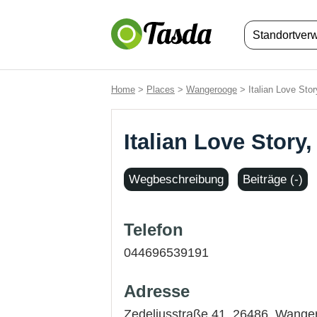
Standortver
Home
>
Places
>
Wangerooge
> Italian Love Sto
Italian Love Stor
Wegbeschreibung
Beiträge (-)
Telefon
044696539191
Adresse
Zedeliusstraße 41, 26486,
Wange