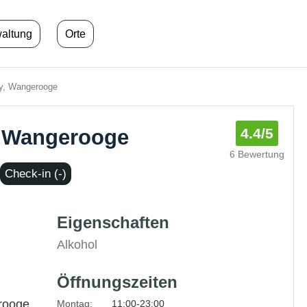
waltung
Orte
ry, Wangerooge
y, Wangerooge
4.4
/5
6 Bewertung
Check-in (-)
Eigenschaften
Alkohol
Öffnungszeiten
rooge
Montag:
11:00-23:00