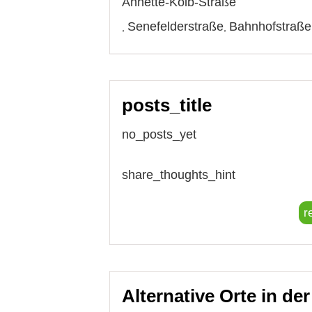
Annette-Kolb-Straße
Senefelderstraße
Bahnhofstraße
,
,
posts_title
no_posts_yet
share_thoughts_hint
r
Alternative Orte in de