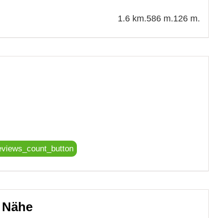
1.6 km.
586 m.
126 m.
eviews_count_button
r Nähe