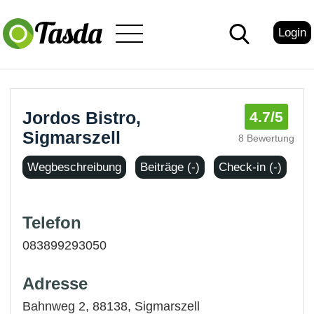
Login
Jordos Bistro,
4.7
/5
Sigmarszell
8 Bewertung
Wegbeschreibung
Beiträge (-)
Check-in (-)
Telefon
083899293050
Adresse
Bahnweg 2, 88138,
Sigmarszell