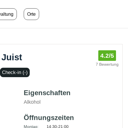
waltung
Orte
 Juist
4.2
/5
7 Bewertung
Check-in (-)
Eigenschaften
Alkohol
Öffnungszeiten
Montag:
14:30-21:00