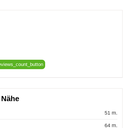
eviews_count_button
r Nähe
51 m.
64 m.