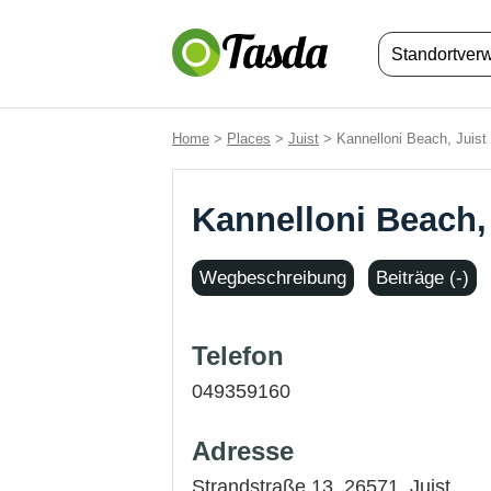
Standortver
Home
>
Places
>
Juist
> Kannelloni Beach, Juist
Kannelloni Beach,
Wegbeschreibung
Beiträge (-)
Telefon
049359160
Adresse
Strandstraße 13, 26571,
Juist