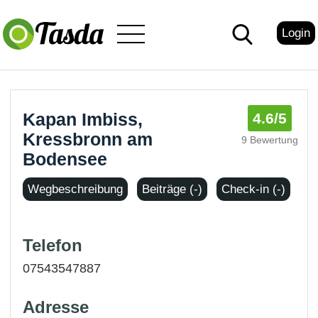
Login
Kapan Imbiss,
4.6
/5
Kressbronn am
9 Bewertung
Bodensee
Wegbeschreibung
Beiträge (-)
Check-in (-)
Telefon
07543547887
Adresse