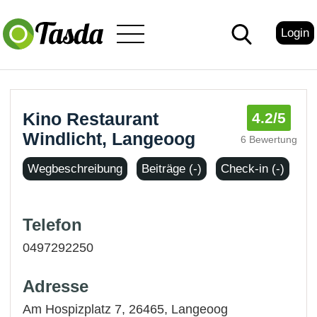
Login
Kino Restaurant
4.2
/5
Windlicht, Langeoog
6 Bewertung
Wegbeschreibung
Beiträge (-)
Check-in (-)
Telefon
0497292250
Adresse
Am Hospizplatz 7, 26465,
Langeoog