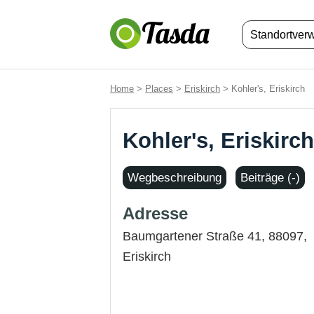
Standortver
Home
>
Places
>
Eriskirch
> Kohler's, Eriskirch
Kohler's, Eriskirch
Wegbeschreibung
Beiträge (-)
Adresse
Baumgartener Straße 41, 88097,
Eriskirch