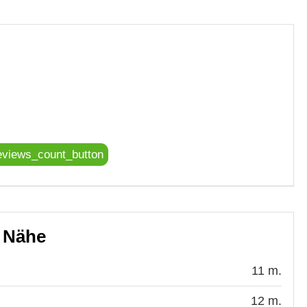
eviews_count_button
r Nähe
11 m.
12 m.