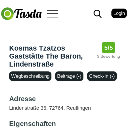
Login
Kosmas Tzatzos
5
/5
Gaststätte The Baron,
9 Bewertung
Lindenstraße
Wegbeschreibung
Beiträge (-)
Check-in (-)
Adresse
Lindenstraße 36, 72764,
Reutlingen
Eigenschaften