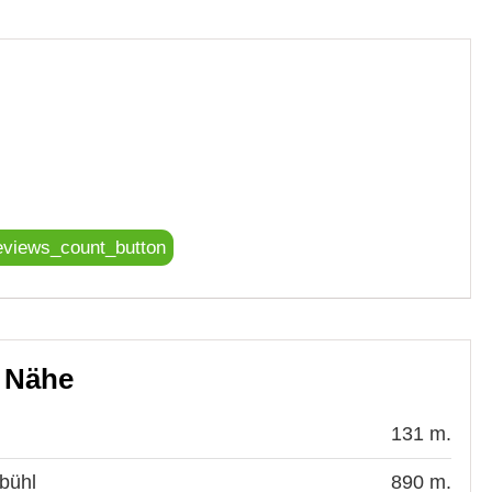
eviews_count_button
r Nähe
131 m.
bühl
890 m.