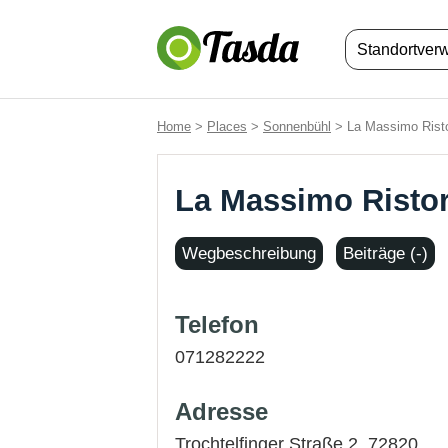
Standortver
Home
>
Places
>
Sonnenbühl
> La Massimo Risto
La Massimo Risto
Wegbeschreibung
Beiträge (-)
Telefon
071282222
Adresse
Trochtelfinger Straße 2, 72820,