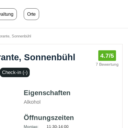
waltung
Orte
rante, Sonnenbühl
rante, Sonnenbühl
4.7
/5
7 Bewertung
Check-in (-)
Eigenschaften
Alkohol
Öffnungszeiten
Montag:
11:30-14:00