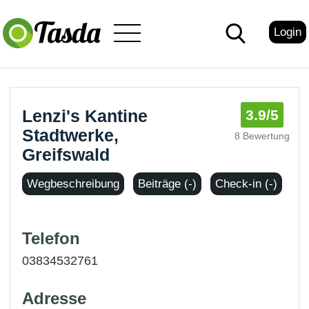
Login
Lenzi's Kantine
3.9
/5
Stadtwerke,
8 Bewertung
Greifswald
Wegbeschreibung
Beiträge (-)
Check-in (-)
Telefon
03834532761
Adresse