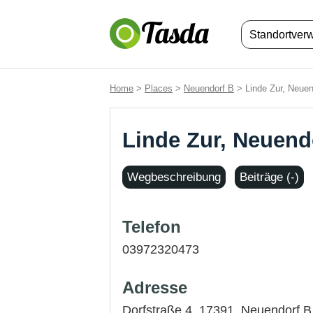
Standortver
Home
>
Places
>
Neuendorf B
> Linde Zur, Neuen
Linde Zur, Neuend
Wegbeschreibung
Beiträge (-)
Telefon
03972320473
Adresse
Dorfstraße 4, 17391,
Neuendorf B