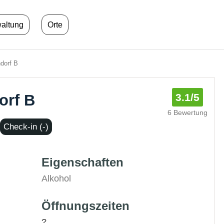
waltung
Orte
dorf B
orf B
3.1
/5
6 Bewertung
Check-in (-)
Eigenschaften
Alkohol
Öffnungszeiten
?