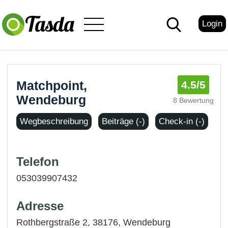
Login
Matchpoint,
4.5
/5
Wendeburg
8 Bewertung
Wegbeschreibung
Beiträge (-)
Check-in (-)
Telefon
053039907432
Adresse
Rothbergstraße 2, 38176,
Wendeburg