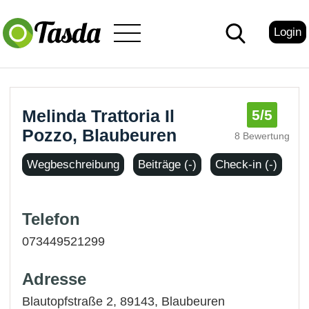
Login
Melinda Trattoria Il
5
/5
Pozzo, Blaubeuren
8 Bewertung
Wegbeschreibung
Beiträge (-)
Check-in (-)
Telefon
073449521299
Adresse
Blautopfstraße 2, 89143,
Blaubeuren