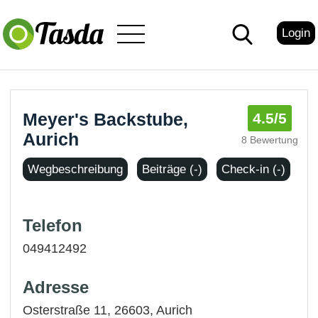
Login
Meyer's Backstube,
4.5
/5
Aurich
8 Bewertung
Wegbeschreibung
Beiträge (-)
Check-in (-)
Telefon
049412492
Adresse
Osterstraße 11, 26603,
Aurich