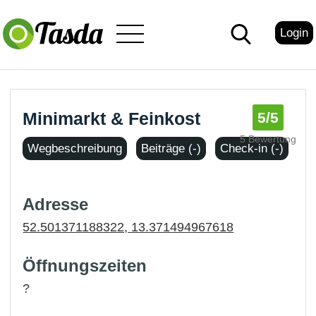
Login
Minimarkt & Feinkost
5
/5
5 Bewertung
Wegbeschreibung
Beiträge (-)
Check-in (-)
Adresse
52.501371188322, 13.371494967618
Öffnungszeiten
?