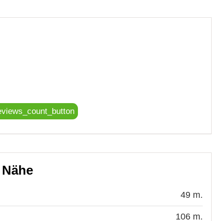
eviews_count_button
r Nähe
49 m.
106 m.