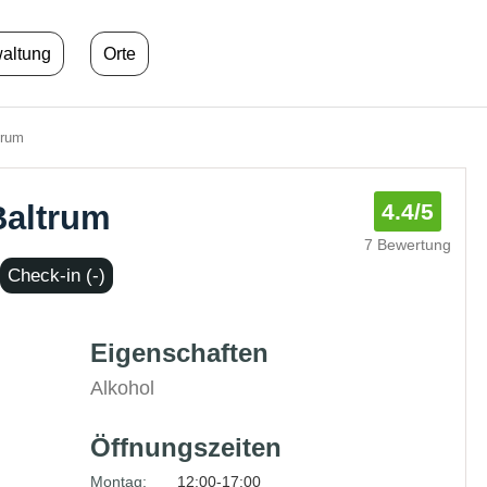
waltung
Orte
trum
Baltrum
4.4
/5
7 Bewertung
Check-in (-)
Eigenschaften
Alkohol
Öffnungszeiten
Montag:
12:00-17:00