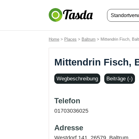
Standortver
Home
>
Places
>
Baltrum
> Mittendrin Fisch, Bal
Mittendrin Fisch, 
Wegbeschreibung
Beiträge (-)
Telefon
01703036025
Adresse
Westdorf 141, 26579,
Baltrum