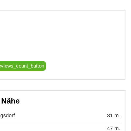
eviews_count_button
r Nähe
ngsdorf
31 m.
47 m.