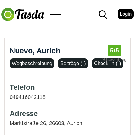
Login
Nuevo, Aurich
5
/5
9 Bewertung
Wegbeschreibung
Beiträge (-)
Check-in (-)
Telefon
049416042118
Adresse
Marktstraße 26, 26603,
Aurich