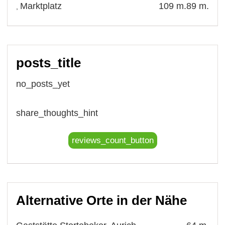
Marktplatz
109 m.
89 m.
,
posts_title
no_posts_yet
share_thoughts_hint
reviews_count_button
Alternative Orte in der Nähe