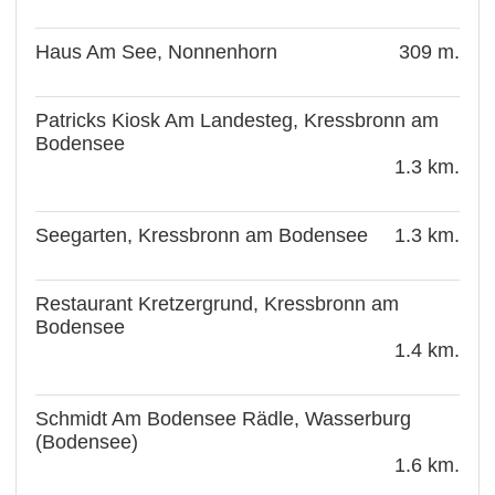
Haus Am See, Nonnenhorn
309 m.
Patricks Kiosk Am Landesteg, Kressbronn am
Bodensee
1.3 km.
Seegarten, Kressbronn am Bodensee
1.3 km.
Restaurant Kretzergrund, Kressbronn am
Bodensee
1.4 km.
Schmidt Am Bodensee Rädle, Wasserburg
(Bodensee)
1.6 km.