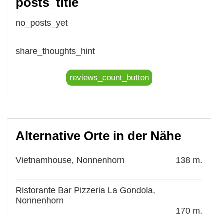
posts_title
no_posts_yet
share_thoughts_hint
reviews_count_button
Alternative Orte in der Nähe
Vietnamhouse, Nonnenhorn
138 m.
Ristorante Bar Pizzeria La Gondola,
Nonnenhorn
170 m.