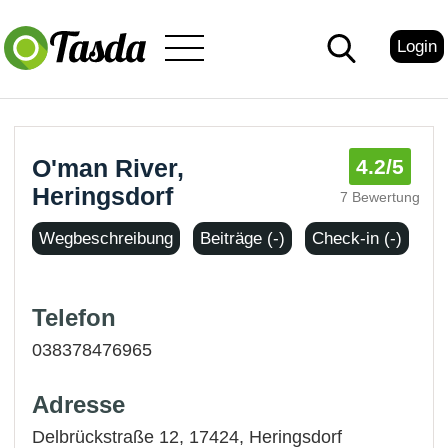
Login
O'man River,
4.2
/5
Heringsdorf
7 Bewertung
Wegbeschreibung
Beiträge (-)
Check-in (-)
Telefon
038378476965
Adresse
Delbrückstraße 12, 17424,
Heringsdorf