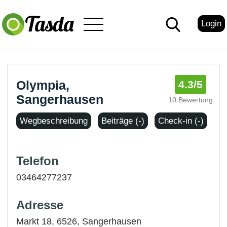
Login
Olympia,
4.3
/5
Sangerhausen
10 Bewertung
Wegbeschreibung
Beiträge (-)
Check-in (-)
Telefon
03464277237
Adresse
Markt 18, 6526,
Sangerhausen