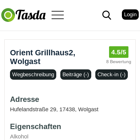
Login
Orient Grillhaus2,
4.5
/5
Wolgast
8 Bewertung
Wegbeschreibung
Beiträge (-)
Check-in (-)
Adresse
Hufelandstraße 29, 17438,
Wolgast
Eigenschaften
Alkohol